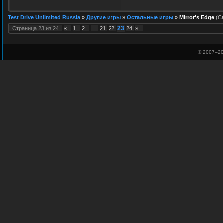
Test Drive Unlimited Russia
»
Другие игры
»
Остальные игры
»
Mirror's Edge
(С
23
Страница
23
из
24
«
1
2
…
21
22
24
»
© 2007–
20