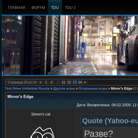
ГЛАВНАЯ
ФОРУМ
TDU
TDU 2
23
Страница
23
из
24
«
1
2
…
21
22
24
»
Test Drive Unlimited Russia
»
Другие игры
»
Остальные игры
»
Mirror's Edge
(С
Mirror's Edge
Дата: Воскресенье, 08.02.2009, 11
Simon's cat
Quote
(
Yahoo-e
Разве?