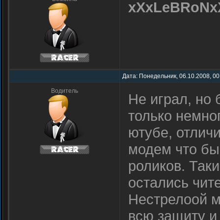
xXxLeBRoNx
Дата: Понедельник, 06.10.2008, 00
Водитель
Не играл, но 
только немно
ютубе, отличи
модем что бы
роликов. Таки
остались чит
Нестрелоой м
всю защиту и