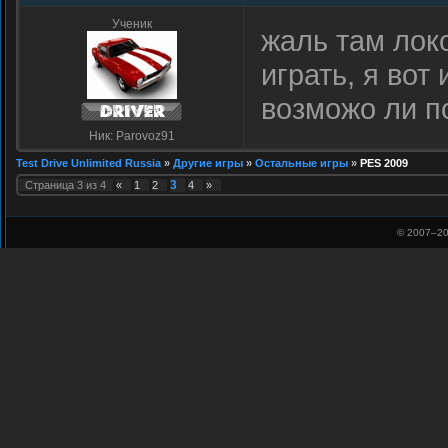
Ученик
жаль там локо
играть, я вот
возможо ли по
Ник: Parovoz91
Test Drive Unlimited Russia
»
Другие игры
»
Остальные игры
»
PES 2009
3
Страница
3
из
4
«
1
2
4
»
© 2007–
20