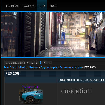
ГЛАВНАЯ
ФОРУМ
TDU
TDU 2
3
Страница
3
из
4
«
1
2
4
»
Test Drive Unlimited Russia
»
Другие игры
»
Остальные игры
»
PES 2009
PES 2009
Дата: Воскресенье, 05.10.2008, 14
FC Barcelona
спасибо!!