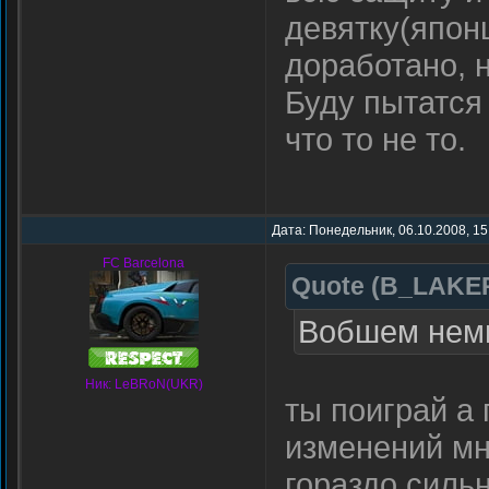
девятку(япон
доработано, 
Буду пытатся
что то не то.
Дата: Понедельник, 06.10.2008, 15
FC Barcelona
Quote
(
B_LAKE
Вобшем немн
Ник: LeBRoN(UKR)
ты поиграй а 
изменений мн
гораздо сильн