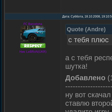
Дата: Суббота, 18.10.2008, 19:10:
FC Barcelona
Quote
(
Andre
)
с тебя плюс
Ник: LeBRoN(UKR)
а с тебя респ
шутка!
Добавлено
(
------------------
ну вот скачал
ставлю второ
удалите игру 