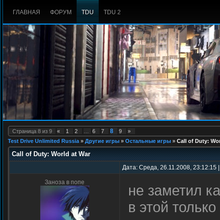
ГЛАВНАЯ
ФОРУМ
TDU
TDU 2
8
Страница
8
из
9
«
1
2
…
6
7
9
»
Test Drive Unlimited Russia
»
Другие игры
»
Остальные игры
»
Call of Duty: Wo
Call of Duty: World at War
Дата: Среда, 26.11.2008, 23:12:15
Заноза в попе
не заметил ка
в этой тольк