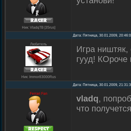
установи!
Ник: VladqTB [35rus]
Дата: Пятница, 30.01.2009, 20:46:
Любитель
Игра ништяк,
гууд! КОроче 
Ник: Immor83000Rus
Дата: Пятница, 30.01.2009, 21:31:
Ferrari Fan
vladq
, попро
что получетс