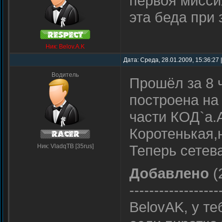
первоя мисси
эта беда при 
Ник: Belov.A.K
Дата: Среда, 28.01.2009, 15:36:27
Водитель
Прошёл за 8 
построена на
части КОД`а.
Коротенькая,
Теперь сетева
Ник: VladqTB [35rus]
Добавлено
(
------------------
BelovAK, у т