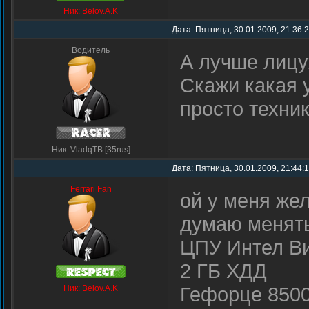
Ник: Belov.A.K
Дата: Пятница, 30.01.2009, 21:36:
Водитель
А лучше лицу
Скажи какая 
просто техни
Ник: VladqTB [35rus]
Дата: Пятница, 30.01.2009, 21:44:
Ferrari Fan
ой у меня жел
думаю менят
ЦПУ Интел Ви
2 ГБ ХДД
Гефорце 8500
Ник: Belov.A.K