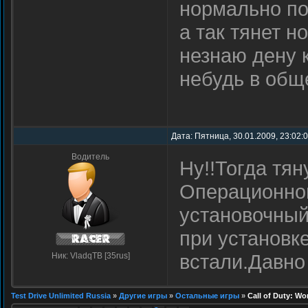
нормально по
а так тянет н
незнаю дену 
небудь в общ
Дата: Пятница, 30.01.2009, 23:02:
Водитель
Ну!!Тогда тя
Операционной
установочный
при установк
встали.Давно
Ник: VladqTB [35rus]
Test Drive Unlimited Russia
»
Другие игры
»
Остальные игры
»
Call of Duty: Wo