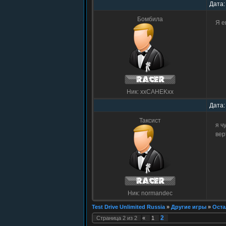
Дата:
Бомбила
Я е
Ник: xxCAHEKxx
Дата:
Таксист
я ч
вер
Ник: normandec
Test Drive Unlimited Russia
»
Другие игры
»
Оста
2
Страница
2
из
2
«
1