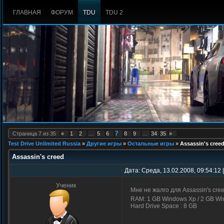
ГЛАВНАЯ
ФОРУМ
TDU
TDU 2
7
Страница
7
из
35
«
1
2
…
5
6
8
9
…
34
35
»
Test Drive Unlimited Russia
»
Другие игры
»
Остальные игры
»
Assassin's cree
Assassin's creed
Дата: Среда, 13.02.2008, 09:54:12
Ученик
Мне не жалго для Assassin's cre
RAM: 1 GB Windows Xp / 2 GB Wi
Hard Drive Space : 8 GB