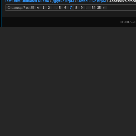
Test Drive Unlimited Russia
»
Другие игры
»
Остальные игры
»
Assassin's cree
7
Страница
7
из
35
«
1
2
…
5
6
8
9
…
34
35
»
© 2007–
20