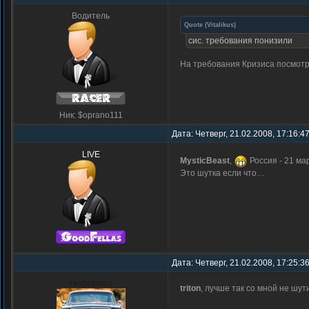
Водитель
Quote
(
Vitalikus
)
сис. требования понизили
На требования Кризиса посмот
Ник: $oprano111
Дата: Четверг, 21.02.2008, 17:16:4
LIVE
MysticBeast
,
Россия - 21 ма
Это шутка если что…
Дата: Четверг, 21.02.2008, 17:25:3
Неформал
triton
, лучше так со мной не ш