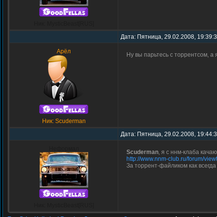
Ник: MysticBeast[RUS]
Дата: Пятница, 29.02.2008, 19:39:
Арёл
Ну вы парьтесь с торрентсом, а я
Ник: Scuderman
Дата: Пятница, 29.02.2008, 19:44:
Неформал
Scuderman
, я с ннм-клаба качаю
http://www.nnm-club.ru/forum/vie
За торрент-файликом как всегда 
Ник: MysticBeast[RUS]