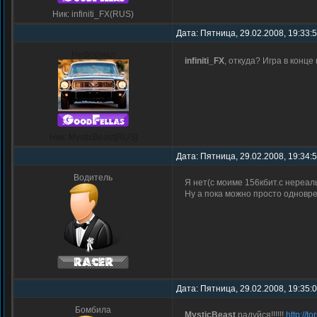
Ник: infiniti_FX(RUS)
Дата: Пятница, 29.02.2008, 19:33:
Неформал
infiniti_FX
, откуда? Игра в конце
Ник: MysticBeast[RUS]
Дата: Пятница, 29.02.2008, 19:34:
Водитель
Я нет(с моиме 156кбит.с нереаль
Ну а пока можно просто одноврем
Дата: Пятница, 29.02.2008, 19:35:
Бомбила
MysticBeast
,радуйся!!!!!!
http://t