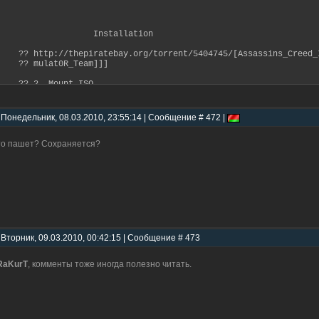
Installation
? http://thepiratebay.org/torrent/5404745/[Assassins_Creed_I
?? mulat0R_Team]]]
?? 2. Mount ISO
?? 3. Disconnect from the internet!
?? 4. Install the game.
?? 5. Reconnect your internet
 Понедельник, 08.03.2010, 23:55:14 | Сообщение # 472 |
?? 6. Apply the crack:
? a) copy UbisoftGameLauncher to the location of ubis
то пашет? Сохраняется?
?? C:\Program Files (x86)\Ubisoft\Ubisoft Ga
? b) copy AssassinsCreedII and AssassinsCreedIIGam
?? 7. Launch the game
?? 8. Create ubisoft account
?? 9. When asked for activation just press 
 Вторник, 09.03.2010, 00:42:15 | Сообщение # 473
RaKurT
, комменты тоже иногда полезно читать.