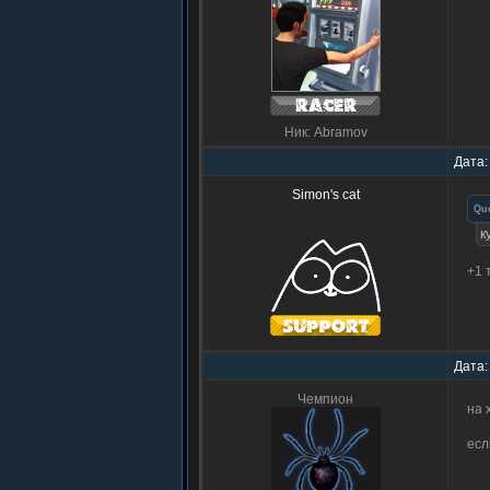
Ник: Abramov
Дата:
Simon's cat
Qu
к
+1 
Дата:
Чемпион
на 
есл