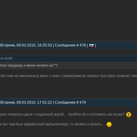
 Вторник, 09.03.2010, 16:35:53 | Сообщение # 478 |
|
ote
(
iji23
)
упил лицушку и меня ничего не**т
тож тока из магазина,и хрен с ним с серверами,их сёрано быстрее починят че
 Вторник, 09.03.2010, 17:01:22 | Сообщение # 479
хрен покупать диск с подобной игрой.... пройти её и положить на полку?
и бы там был адекватный мультиплеер, то можно и купить…