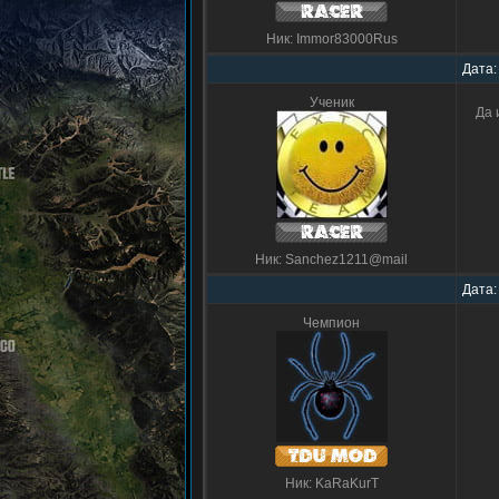
Ник: Immor83000Rus
Дата:
Ученик
Да 
Ник: Sanchez1211@mail
Дата:
Чемпион
Ник: KaRaKurT