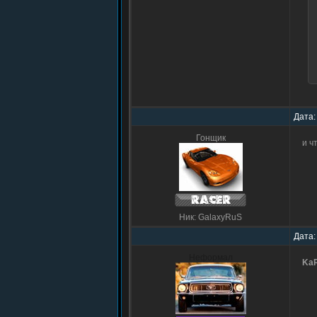
?
Дата:
?
Гонщик
и ч
?
Ник: GalaxyRuS
Дата:
Неформал
Ka