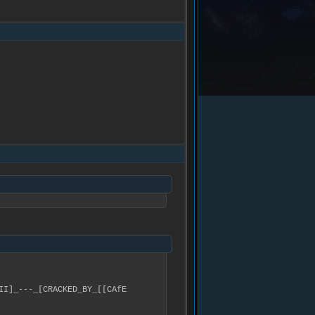
I]_---_[CRACKED_BY_[[CAfE