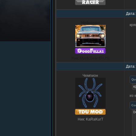
Дата:
Неформал
кря
Ник: MysticBeast[RUS]
Дата:
Чемпион
Qu
к
из 
Co
Ник: KaRaKurT
?