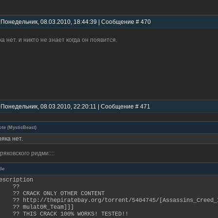
 Понедельник, 08.03.2010, 18:44:39 | Сообщение # 470
ка нет. и никто не знает когда он появится.
 Понедельник, 08.03.2010, 22:20:11 | Сообщение # 471
ote
(
MysticBeast
)
ряка нет.
кряковского ридми::::
de
Description
??
?? CRACK ONLY OTHER CONTENT
? http://thepiratebay.org/torrent/5404745/[Assassins_Creed_I
?? mulat0R_Team]]]
?? THIS CRACK 100% WORKS! TESTED!!