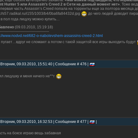
да, еще Ubisoft категорично заявила:
«Мы можем подтвердить, что нормаль
ent Hunter 5 или Assassin’s Creed 2 в Сети на данный момент нет»
. Тоже ве
 первая часть Assassin’s Creed попала на торренты еще за полтора месяца 
p://s57.radikal.ru/i155/1003/b4/0ba6fa84432d.jpg
до чего людей доводит пира
 в пол года лицуху можно купить…
бавлено
(09.03.2010, 15:19:18)
----------------------------------------
p://www.nodvd.net/682-o-nabolevshem-assassins-creed-2.html
 пугает…вдруг не сломают а потом с такой защитой все игры выходить будут
 Вторник, 09.03.2010, 15:51:40 | Сообщение # 476 |
ил лицушку и меня ничего не**т
 Вторник, 09.03.2010, 16:32:53 | Сообщение # 477 |
|
асть на боксе играю вещь забавная