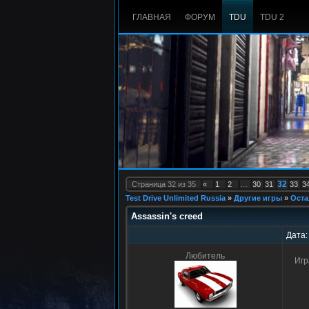
ГЛАВНАЯ
ФОРУМ
TDU
TDU 2
32
Страница
32
из
35
«
1
2
…
30
31
33
3
Test Drive Unlimited Russia
»
Другие игры
»
Оста
Assassin's creed
Дата:
Любитель
Игр