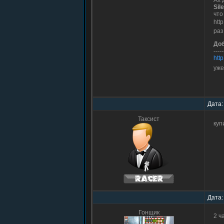
Ах 
Sil
что
htt
раз
До
-----
htt
уже
Дата:
Таксист
куп
Дата:
Гонщик
2 ч