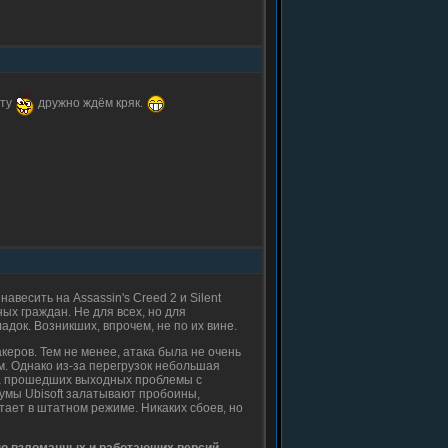
ету
дружно ждём кряк.
авесить на Assassin's Creed 2 и Silent
ых граждан. Не для всех, но для
ок. Возникших, впрочем, не по их вине.
еров. Тем не менее, атака была не очень
. Однако из-за перегрузок небольшая
на прошедших выходных проблемы с
умы Ubisoft залатывают пробоины,
ает в штатном режиме. Никаких сбоев, но