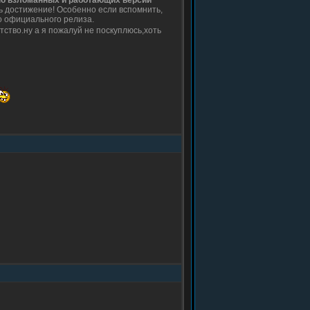
но взломанных и работающих версий
дь достижение! Особенно если вспомнить,
до официального релиза.
тство.ну а я пожалуй не поскуплюсь,хоть