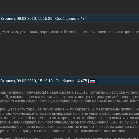
 Вторник, 09.03.2010, 11:15:29 | Сообщение # 474
ем скачал, установил, зарегил акк (Ubi.com)… теперь просит ключ которого н
 Вторник, 09.03.2010, 15:19:18 | Сообщение # 475 |
|
 как неудобно получилось! Новая система защиты, которую Ubisoft уже успела н
ter 5, внезапно начала шалить и закрывать доступ к играм для добропорядочн
личного числа людей, чтобы девелоперы признали наличие небольших неполад
ранцузов есть хорошее объяснение — их сервера были атакованы группой хак
ешной. «Железяки» с честью выдержали бой и не ушли в оффлайновый режим
ть пользователей (примерно пять процентов от общего числа) испытывали 
ключением к серверу или постоянным разрывом соединения. Сейчас лучшие 
азовавшиеся после нашествия варваров, но в целом — система защиты работ
риятный осадок у тех пяти процентов пострадавших все-таки остался.