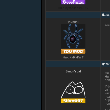
Ник: MysticBeast[RUS]
Дата:
Чемпион
вощ
Ник: KaRaKurT
Дата:
Simon's cat
Ой,
Hun
при
У ф
усп
час
под
обр
неп