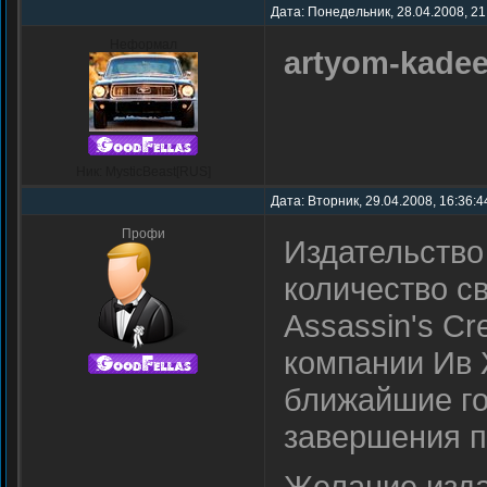
Дата: Понедельник, 28.04.2008, 21
Неформал
artyom-kade
Ник: MysticBeast[RUS]
Дата: Вторник, 29.04.2008, 16:36:
Профи
Издательство 
количество с
Assassin's C
компании Ив 
ближайшие г
завершения п
Желание изда