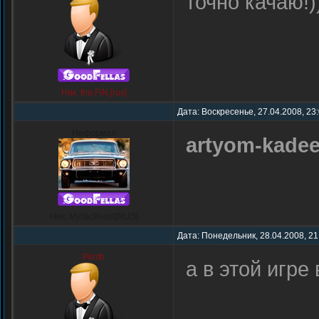
точно качаю!)
Ник: the.FiN.[rus]
Дата: Воскресенье, 27.04.2008, 23
Неформал
artyom-kade
Ник: MysticBeast[RUS]
Дата: Понедельник, 28.04.2008, 21
Plinth
а в этой игре