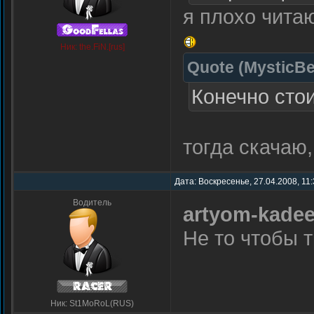
я плохо чита
Ник: the.FiN.[rus]
Quote
(
MysticBe
Конечно стои
тогда скачаю,
Дата: Воскресенье, 27.04.2008, 11
Водитель
artyom-kade
Не то чтобы т
Ник: St1MoRoL(RUS)