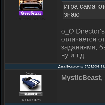
игра сама кл
знаю
Ник: MysticBeast[RUS]
о_О Director'
отличается о
заданиями, б
ну и т.д.
Дата: Воскресенье, 27.04.2008, 13
Ученик
MysticBeast
,
Ник: DIeSeL.ws