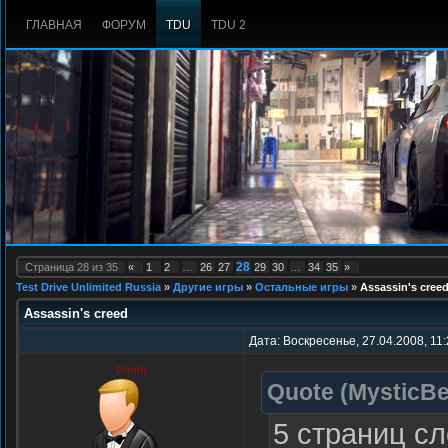
ГЛАВНАЯ
ФОРУМ
TDU
TDU 2
28
Страница
28
из
35
«
1
2
…
26
27
29
30
…
34
35
»
Test Drive Unlimited Russia
»
Другие игры
»
Остальные игры
»
Assassin's cree
Assassin's creed
Дата: Воскресенье, 27.04.2008, 11
Plinth
Quote
(
MysticBe
5 страниц с