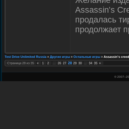
Assassin's Cr
продалась ти
продолжает п
Test Drive Unlimited Russia
»
Другие игры
»
Остальные игры
»
Assassin's cree
28
Страница
28
из
35
«
1
2
…
26
27
29
30
…
34
35
»
© 2007–
20