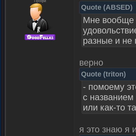
Профи
Quote
(
ABSED
)
Мне вообще 
удовольстви
разные и не 
верно
Quote
(
triton
)
- помоему эт
с названием
или как-то т
я это знаю я 