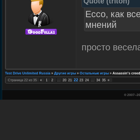
Quote
(
triton
)
Ecco, как вс
мнений
просто весела
Test Drive Unlimited Russia
»
Другие игры
»
Остальные игры
»
Assassin's cree
22
Страница
22
из
35
«
1
2
…
20
21
23
24
…
34
35
»
© 2007–
20