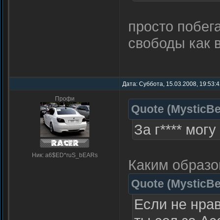
просто побега
свободы как 
Дата: Суббота, 15.03.2008, 19:53:
Профи
Quote
(
MysticBe
За г**** могу
Ник: a6$ED*ruS_bEARs
Каким образо
Quote
(
MysticBe
Если не нрав