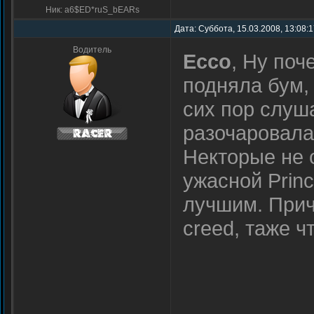
Ник: a6$ED*ruS_bEARs
Дата: Суббота, 15.03.2008, 13:08:
Водитель
Ecco
, Ну поч
подняла бум,
сих пор слуша
разочаровала
Некторые не 
ужасной Princ
лучшим. Прич
creed, таже ч