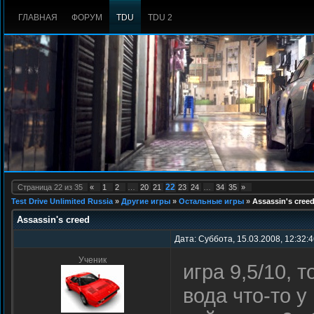
ГЛАВНАЯ
ФОРУМ
TDU
TDU 2
22
Страница
22
из
35
«
1
2
…
20
21
23
24
…
34
35
»
Test Drive Unlimited Russia
»
Другие игры
»
Остальные игры
»
Assassin's cree
Assassin's creed
Дата: Суббота, 15.03.2008, 12:32:
Ученик
игра 9,5/10, 
вода что-то у