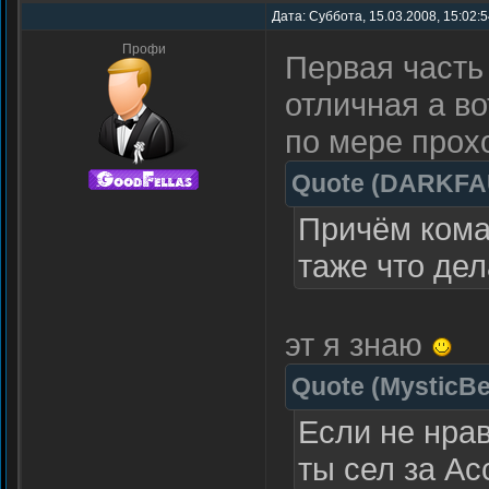
Дата: Суббота, 15.03.2008, 15:02:
Профи
Первая часть
отличная а во
по мере прох
Quote
(
DARKFA
Причём коман
таже что де
эт я знаю
Quote
(
MysticBe
Если не нрав
ты сел за А