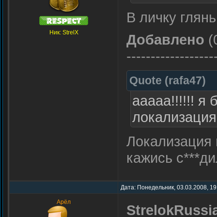
В личку глянь
Ник: StrelX
Добавлено
(
------------------
Quote
(
rafa47
)
ааааа!!!!!! я
локализация!!
Локализация 
кажись с***д
Дата: Понедельник, 03.03.2008, 19
Арёл
StrelokRussi