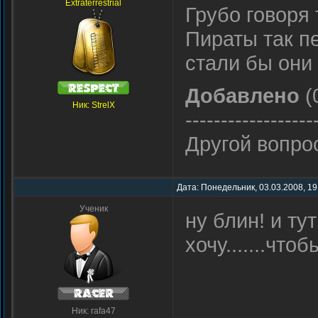
Extraterrestrial
Грубо говоря 
Пираты так п
стали бы они
Добавлено
(
Ник: StrelX
------------------
Другой вопро
Дата: Понедельник, 03.03.2008, 19
Ученик
ну блин! и ту
хочу.......чт
Ник: rafa47