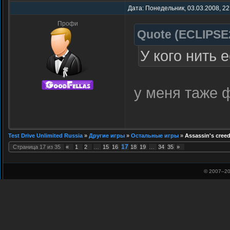
Дата: Понедельник, 03.03.2008, 22
Профи
Quote
(
ECLIPSE
У кого нить
у меня таже 
Test Drive Unlimited Russia
»
Другие игры
»
Остальные игры
»
Assassin's cree
17
Страница
17
из
35
«
1
2
…
15
16
18
19
…
34
35
»
© 2007–
20