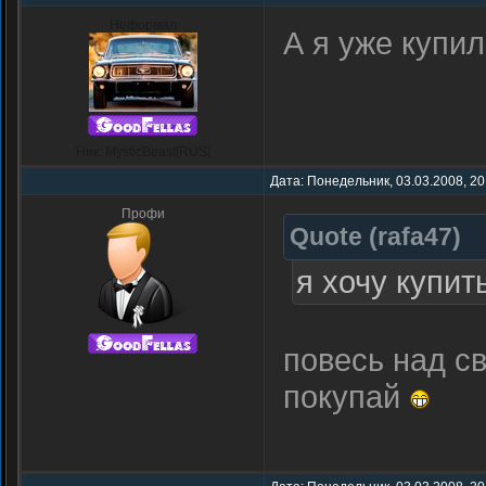
Неформал
А я уже купил
Ник: MysticBeast[RUS]
Дата: Понедельник, 03.03.2008, 20
Профи
Quote
(
rafa47
)
я хочу купи
повесь над с
покупай