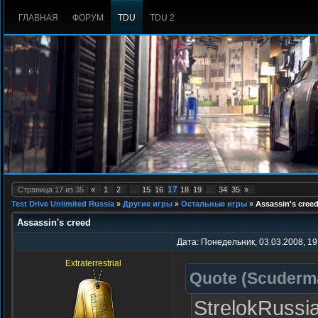
ГЛАВНАЯ
ФОРУМ
TDU
TDU 2
17
Страница
17
из
35
«
1
2
…
15
16
18
19
…
34
35
»
Test Drive Unlimited Russia
»
Другие игры
»
Остальные игры
»
Assassin's cree
Assassin's creed
Дата: Понедельник, 03.03.2008, 19
Extraterrestrial
Quote
(
Scuderm
StrelokRussi