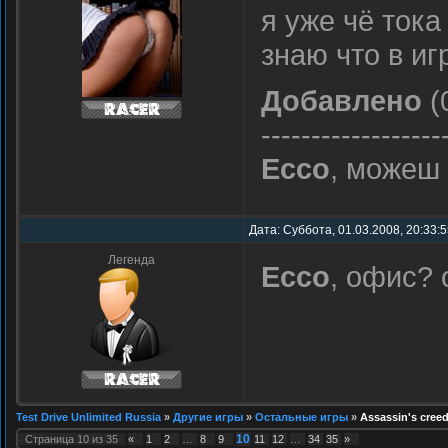
я уже чё тока 
знаю что в иг
Добавлено
(
------------------
Ecco
, можеш 
Дата: Суббота, 01.03.2008, 20:33:
Легенда
Ecco
, офис?
Test Drive Unlimited Russia
»
Другие игры
»
Остальные игры
»
Assassin's cree
10
Страница
10
из
35
«
1
2
…
8
9
11
12
…
34
35
»