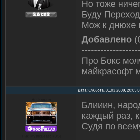
Но тоже ничег
Буду Переход
Мож к днюхе 
Добавлено
(
------------------
Про Бокс мол
майкрасофт м
Дата: Суббота, 01.03.2008, 20:05:
Неформал
Блииин, наро
каждый раз, 
Судя по всем
Ник: MysticBeast[RUS]