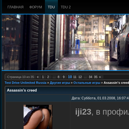
ГЛАВНАЯ
ФОРУМ
TDU
TDU 2
10
Страница
10
из
35
«
1
2
…
8
9
11
12
…
34
35
»
Test Drive Unlimited Russia
»
Другие игры
»
Остальные игры
»
Assassin's cree
Assassin's creed
Дата: Суббота, 01.03.2008, 16:07:
iji23
, в профи