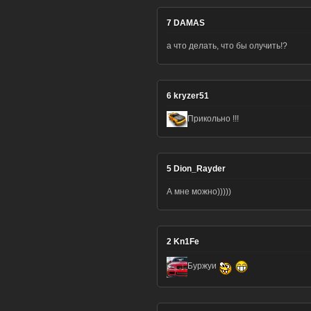
7
DAMAS
а что делать, что бы олучить!?
6
kryzer51
Прикольно !!!
5
Dion_Rayder
А мне можно)))))
2
Kn1Fe
Буржуи