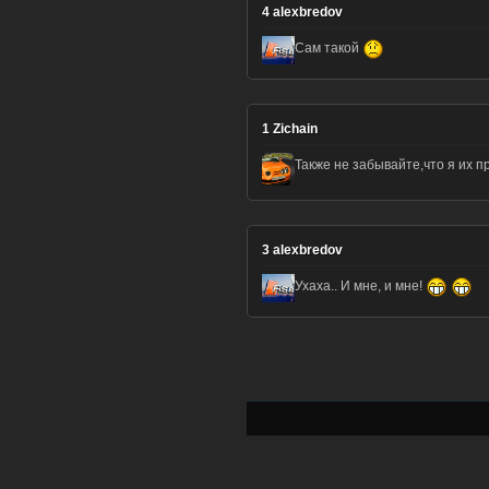
4
alexbredov
Сам такой
1
Zichain
Также не забывайте,что я их 
3
alexbredov
Ухаха.. И мне, и мне!