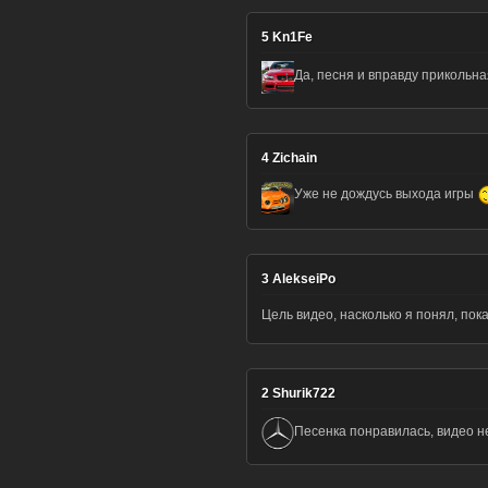
5
Kn1Fe
Да, песня и вправду прикольн
4
Zichain
Уже не дождусь выхода игры
3
AlekseiPo
Цель видео, насколько я понял, пок
2
Shurik722
Песенка понравилась, видео 