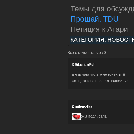
Темы для обсужд
Прощай, TDU
Петиция к Атари
КАТЕГОРИЯ:
НОВОСТ
Всего комментариев:
3
3
SiberianPult
а я думаю что это не конектит((
жаль,так и не прошел полностью
2
mileno4ka
ок я подписала