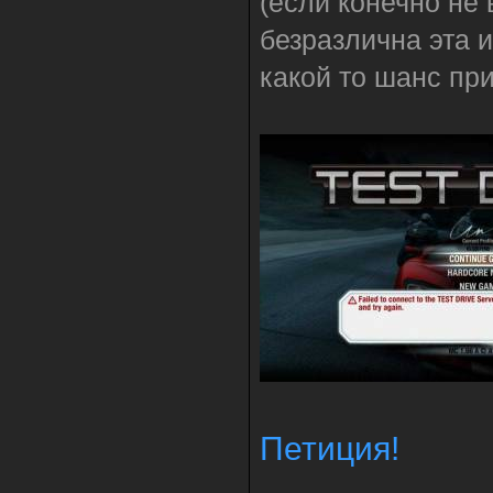
(если конечно не
безразлична эта 
какой то шанс пр
Петиция!