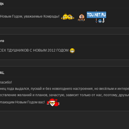
ijs
 Новым Годом, уважаемые Комрады!
ro
СЕХ ТДУШНИКОВ С НОВЫМ 2012 ГОДОМ
AL
пасибо!
онец года выдался, пускай и без новогоднего настроения, но весёлым и интер
ствление желаний и планов, зачастую, зависит только от нас, поэтому, друзья
упающим Новым Годом вас!