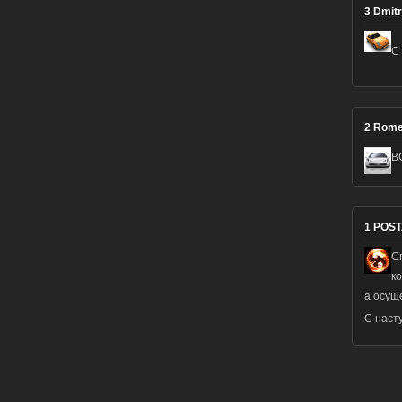
3
Dmitr
С
2
Rome
В
1
POST
С
к
а осуще
С наст