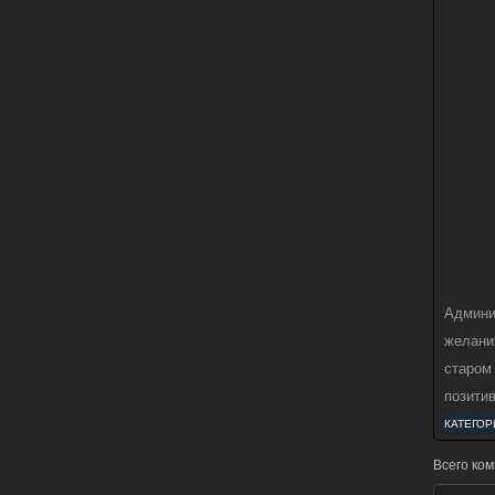
Админи
желани
старом 
позити
КАТЕГОР
Всего ко