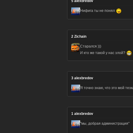
5
alexbredov
Нифига ты не понял
2
Zichain
Старался )))
И кто же такой у нас злой?
3
alexbredov
Я точно знаю, что это мой тез
1
alexbredov
"мы, добрая администрация"