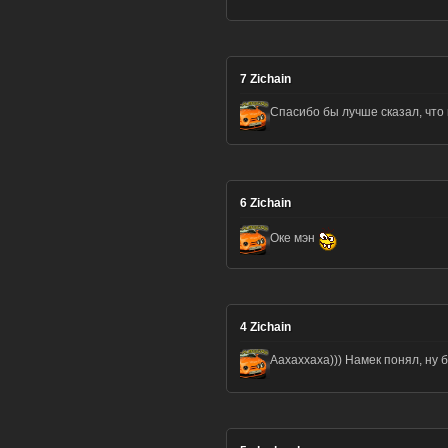
7
Zichain
Спасибо бы лучше сказал, чт
6
Zichain
Оке мэн
4
Zichain
Аахаххаха))) Намек понял, ну