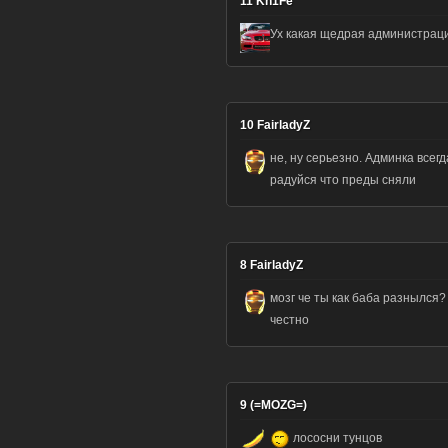
11
Kn1Fe
Ух какая щедрая администраци
10
FairladyZ
не, ну серьезно. Админка всегд
радуйся что преды сняли
8
FairladyZ
мозг че ты как баба разнылся
честно
9
(=MOZG=)
лососни тунцов