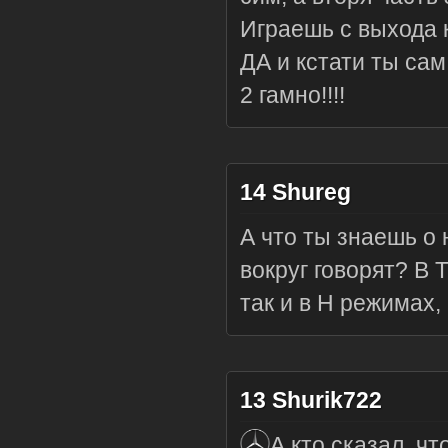
Играешь с выхода 
ДА и кстати ты са
2 гамно!!!!
14
Shureg
А что ты знаешь о
вокруг говорят? В 
так и в Н режимах,
13
Shurik722
А кто сказал, ч