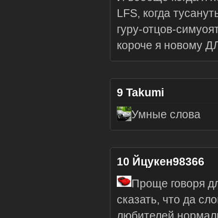
LFS, когда тусанут
гуру-отцов-симуоя
короче я новому Д
9
Takumi
Умные слова
10
Йцукен98366
Проще говоря дл
сказать, что да сл
любителей нормаль