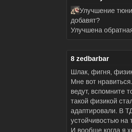
Улучшение тюнин
добавят?
Улучшена обратная 
8
zedbarbar
Шлак, фигня, физик
Мне вот нравиться.
ведут, вспомните то
такой физикой стал
адаптировали. В Т
устойчивостью на 
И вообще когда я х