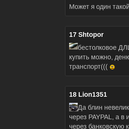
Может я один тако
17
Shtopor
бестолковое ДЛЦ
купить можно, деню
транспорт(((
18
Lion1351
Да блин невелик
через PAYPAL, а в 
через банковскую к