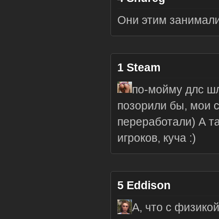
Они этим занимали
1
Steam
по-мойму длс ш
позорили бы, мои 
переработали) А т
игроков, куча :)
5
Eddison
А, что с физико