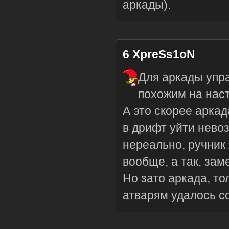
аркады).
6
XpreSs1oN
Для аркады упра
похожим на нас
А это скорее аркад
в дрифт уйти невоз
нереально, ручник 
вообще, а так, зам
Но зато аркада, т
атварям удалось с