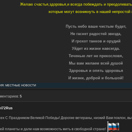
Желаю счастья,здоровья,и всегда побеждать и преодолевать
которые могут возникнуть в нашей непростой 
Пусть небо ваше чистым будет,
Не гаснет радостей звезда,
И грохот танков и орудий
Уйдет из жизни навсегда.
Теченью лет не прекословя,
Мы вам желаем всей душой
Здоровья и опять здоровья
И жизни, доброй и большой!
ИЯ:
МЕСТНЫЕ НОВОСТИ
мментариев:
5
ei72Rus
сех С Праздником Великой Победы! Дорогие ветераны, низкий Вам поклон, вы
сей планеты и дали нам возможность жить в свободной стране!