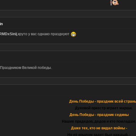
in
RMDxSinij
,круто у вас однако празднуют
 Праздником Великой победы.
День Победы - праздник всей стран
Духовой оркестр играет марши.
День Победы - праздник седины
Наших прадедов, дедов и кто помладше
Даже тех, кто не видал войны -
Но её крылом задет был каждый, -