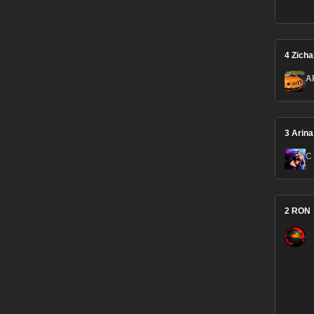
4
Zicha
A
3
Arina
С
2
RON