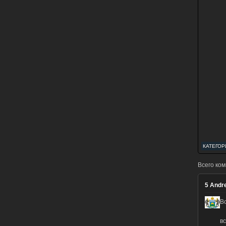
КАТЕГОР
Всего ко
5
Andr
В
в