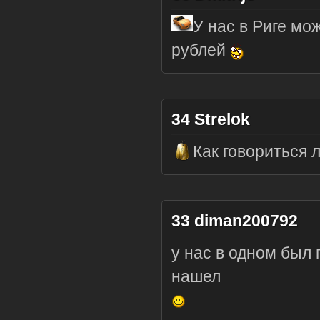
У нас в Риге мо
рублей
34
Strelok
Как говориться 
33
diman200792
у нас в одном был п
нашел