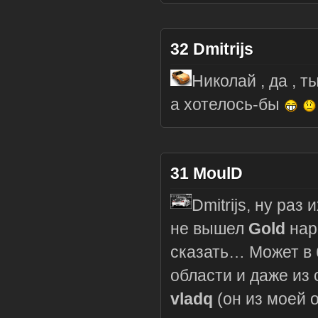
32
Dmitrijs
Николай , да , т
а хотелось-бы
31
MoulD
Dmitrijs, ну раз
не вышел
Gold
нар
сказать… Может в 
области и даже из 
vladq
(он из моей о