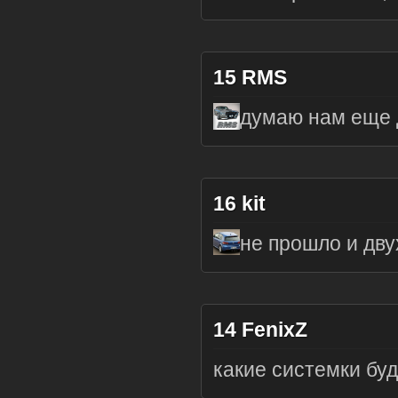
15
RMS
думаю нам еще д
16
kit
не прошло и дву
14
FenixZ
какие системки буд