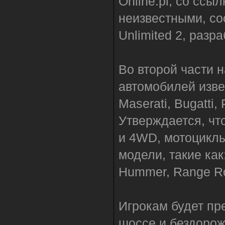
Online.pl, со ссы
неизвестными, со
Unlimited 2, разр
Во второй части 
автомобилей извес
Maserati, Bugatti,
Утверждается, чт
и 4WD, мотоциклы
модели, такие как
Hummer, Range Ro
Игрокам будет пр
шоссе и бездорож