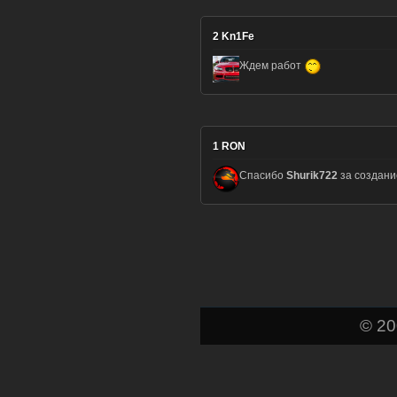
2
Kn1Fe
Ждем работ
1
RON
Спасибо
Shurik722
за создани
© 2