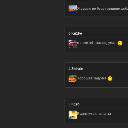
Я думаю не будет лишним доба
6
Kn1Fe
я тоже об этом подумал
4
Zichain
Хорошая задумка
3
K1ro
Будем учавствовать)