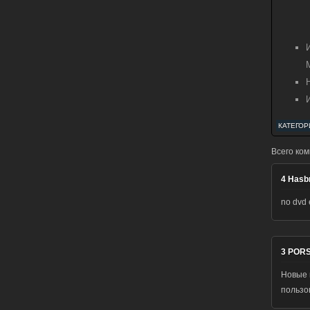
КАТЕГОР
Всего ко
4
Hasb
no dvd 
3
POR
Новые 
польз