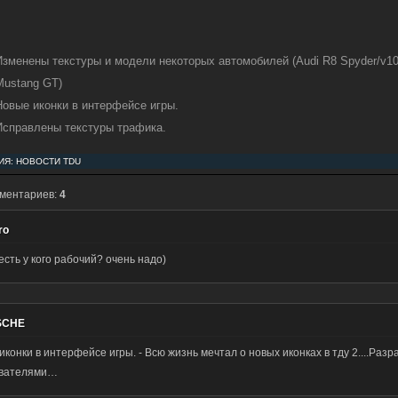
Изменены текстуры и модели некоторых автомобилей (Audi R8 Spyder/v10,
Mustang GT)
Новые иконки в интерфейсе игры.
Исправлены текстуры трафика.
ИЯ:
НОВОСТИ TDU
мментариев:
4
ro
есть у кого рабочий? очень надо)
SCHE
иконки в интерфейсе игры. - Всю жизнь мечтал о новых иконках в тду 2....Ра
ователями…