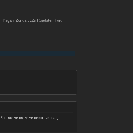
 Pagani Zonda c12s Roadster, Ford
зрабы такими патчами смеються над