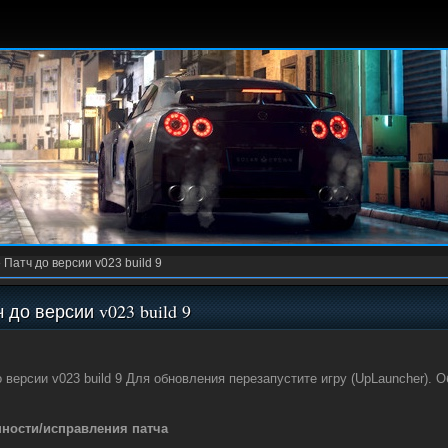
»
Патч до версии v023 build 9
 до версии v023 build 9
 версии v023 build 9 Для обновления перезапустите игру (UpLauncher). 
ности/исправления патча