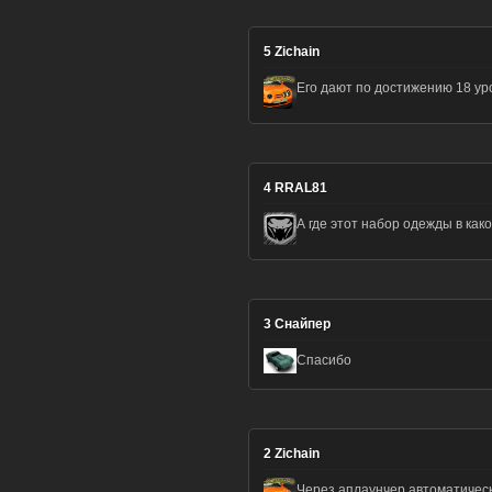
5
Zichain
Его дают по достижению 18 ур
4
RRAL81
А где этот набор одежды в как
3
Снайпер
Спасибо
2
Zichain
Через аплаунчер автоматичес