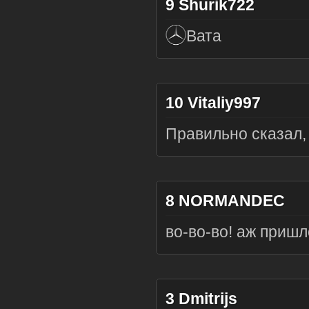
9
Shurik722
Вата
10
Vitaliy997
Правильно сказал,
8
NORMANDEC
во-во-во! аж приш
3
Dmitrijs