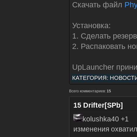
Скачать файл
приятное, что п
Phy
физики!
Установка:
1. Сделать резер
2. Распаковать но
UpLauncher прини
КАТЕГОРИЯ:
НОВОСТ
Всего комментариев:
15
15
Drifter[SPb]
kolushka40 +1
изменения охватили