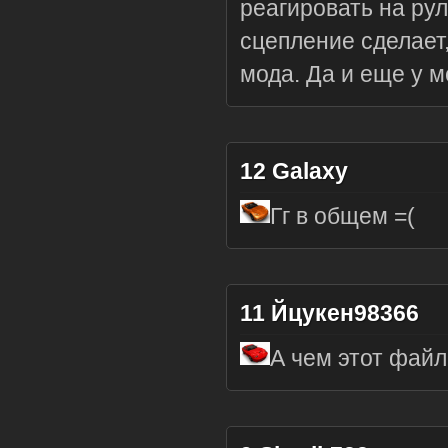
реагировать на рул
сцепление сделает,
мода. Да и еще у м
12
Galaxy
Гг в общем =(
11
Йцукен98366
А чем этот фай