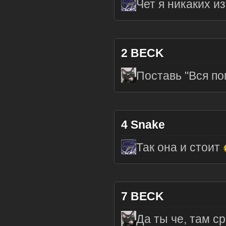
Чет я никаких и
2
BECK
Поставь "Вся п
4
Snake
Так она и стоит
7
BECK
Да ты че, там с