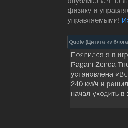
опубликовал нов
физику и управля
управляемыми!
И
Quote
(
Цитата из блог
Появился я в иг
Pagani Zonda Tri
установлена «Вс
240 км/ч и решил
начал уходить в
Я был приятно у
Фантастика! Это