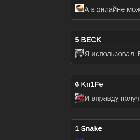
А в онлайне мо
5
BECK
Я использовал. 
6
Kn1Fe
И вправду получ
1
Snake