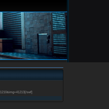
=41210&img=41213[/swf]