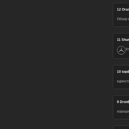
12
Ora
Обзор 
11
Shur
У
10
top
единст
9
DronD
хороши