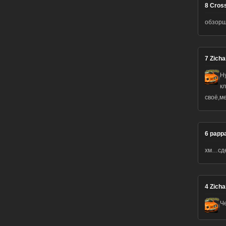
8
Cros
обзорщ
7
Zicha
Н
к
своё,м
6
pappa
хм…сде
4
Zicha
Ч