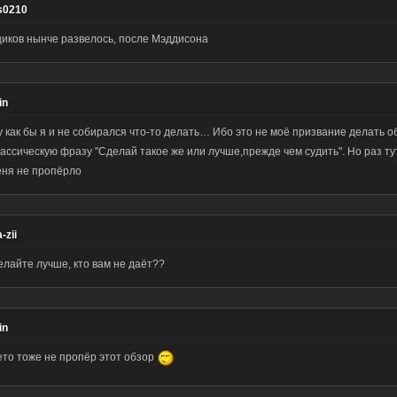
s0210
иков нынче развелось, после Мэддисона
in
у как бы я и не собирался что-то делать… Ибо это не моё призвание делать о
лассическую фразу "Сделай такое же или лучше,прежде чем судить". Но раз ту
еня не пропёрло
-zii
лайте лучше, кто вам не даёт??
in
ето тоже не пропёр этот обзор