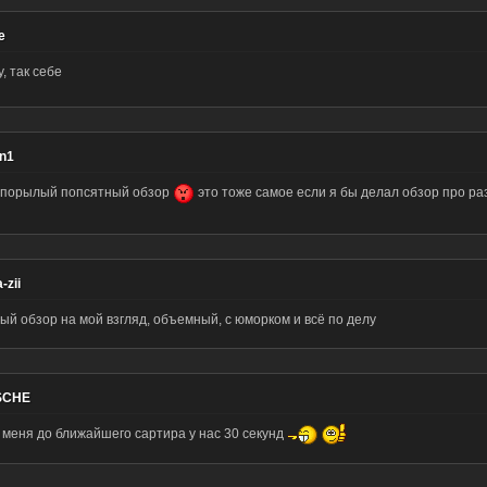
e
у, так себе
1n1
упорылый попсятный обзор
это тоже самое если я бы делал обзор про 
-zii
ый обзор на мой взгляд, объемный, с юморком и всё по делу
SCHE
 меня до ближайшего сартира у нас 30 секунд