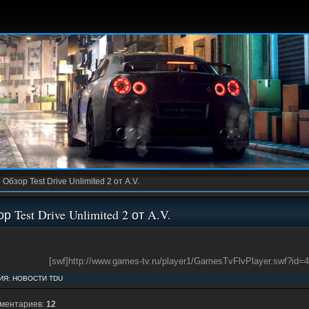
»
Обзор Test Drive Unlimited 2 от A.V.
р Test Drive Unlimited 2 от A.V.
[swf]http://www.games-tv.ru/player1/GamesTvFlvPlayer.swf?id
ИЯ:
НОВОСТИ TDU
мментариев:
12