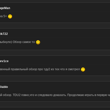
ngeMan
на 5+
ik722
лыбнуло) Обзор самое то
dev1ce
венный правильный обзор про тду2 из тех что я смотрел
iablo
й обзор. TDU2 говно,что и следовало доказать. Продолжаю играть в первую ч