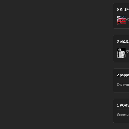
5
Kn1F
уг
3
ph1l
т
2
pappa
Отличн
1
POR
Довези