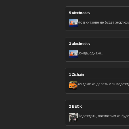
5
alexbredov
Но в хитзоне не будет эксклюз
3
alexbredov
Зонда, однако…
1
Zichain
Хз даже че делать.Или подожд
2
BECK
Подождать, посмотрим че будет