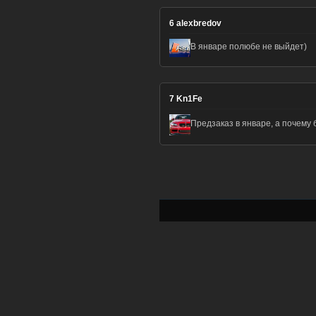
6
alexbredov
В январе полюбе не выйдет)
7
Kn1Fe
Предзаказ в январе, а почему 