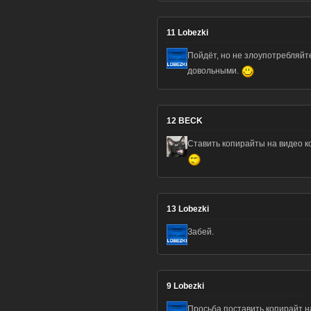
11
Lobezki
Пойдёт, но не злоупотребляйте.
довольными.
12
BECK
Ставить копирайты на видео 
13
Lobezki
Забей.
9
Lobezki
Просьба поставить копирайт на