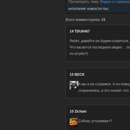
Посмотреть тему
Видео и скриншот
КАТЕГОРИЯ:
НОВОСТИ TDU
Всего комментариев:
15
14
TDU6467
Ребят, давайте не будем ссориться, 
Что касается последнего видео… пи
по ютубе?)
15
BECK
А мы и не ссоримся. А по пово
сохранились, а это значит, чт
10
Zichain
Сейчас устраивает?