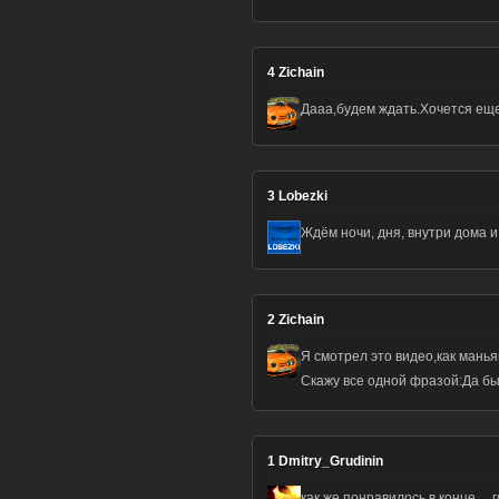
4
Zichain
Дааа,будем ждать.Хочется еще
3
Lobezki
Ждём ночи, дня, внутри дома и
2
Zichain
Я смотрел это видео,как мань
Скажу все одной фразой:Да б
1
Dmitry_Grudinin
как же понравилось в конце… г