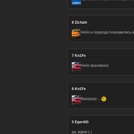
8
Zichain
Небо и природа понравились 
7
Kn1Fe
Небо красивое))
6
Kn1Fe
Вааауууу....
5
Egor4iG
да, ждем-с )