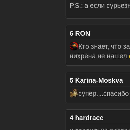
P.S.: а если сурьез
6
RON
Кто знает, что з
нихрена не нашел
5
Karina-Moskva
супер....спасибо
4
hardrace