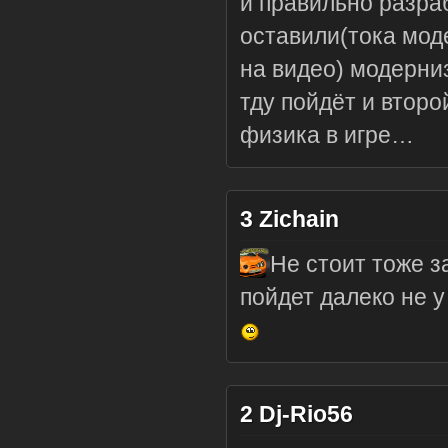
и правильно разраб
оставили(тока мод
на видео) модерни
тду пойдёт и второ
физика в игре…
3
Zichain
Не стоит тоже з
пойдет далеко не у
2
Dj-Rio56