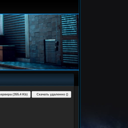
сервера (355.4 Kb)
Скачать удаленно ()