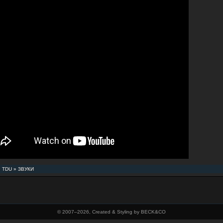
»
TDU
»
ЗВУКИ
© 2007–
2026, Created & Styling by BECK&CO