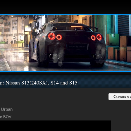
n: Nissan S13(240SX), S14 and S15
Скачать с 
Urban
 с BOV