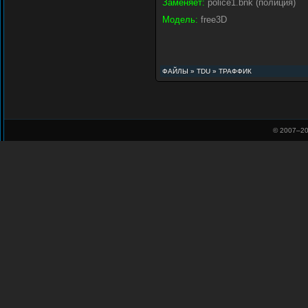
Заменяет:
police1.bnk (полиция)
Модель:
free3D
ФАЙЛЫ
»
TDU
»
ТРАФФИК
© 2007–
20