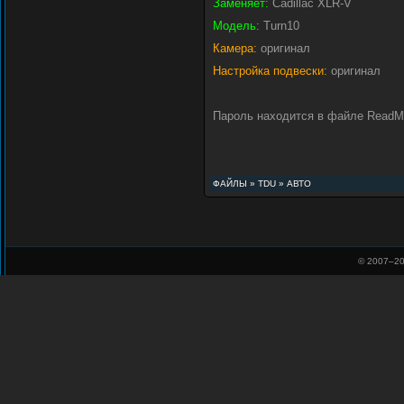
Заменяет:
Cadillac XLR-V
Модель:
Turn10
Камера:
оригинал
Настройка подвески:
оригинал
Пароль находится в файле ReadMe
ФАЙЛЫ
»
TDU
»
АВТО
© 2007–
20