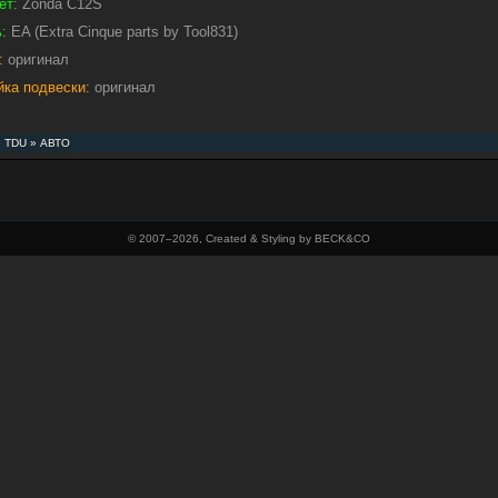
ет:
Zonda C12S
:
EA (Extra Cinque parts by Tool831)
:
оригинал
йка подвески:
оригинал
»
TDU
»
АВТО
© 2007–
2026, Created & Styling by BECK&CO