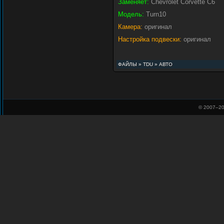
Заменяет:
Chevrolet Corvette C6
Модель:
Turn10
Камера:
оригинал
Настройка подвески:
оригинал
ФАЙЛЫ
»
TDU
»
АВТО
© 2007–
20