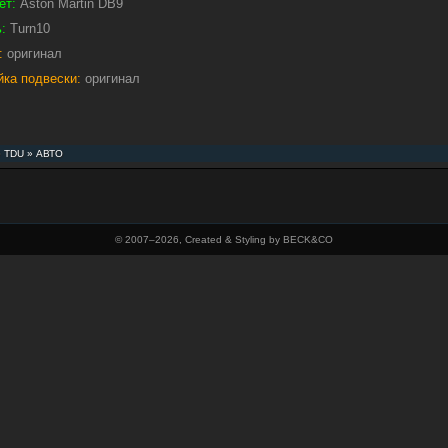
ет:
Aston Martin DB9
:
Turn10
:
оригинал
йка подвески:
оригинал
»
TDU
»
АВТО
© 2007–
2026, Created & Styling by BECK&CO