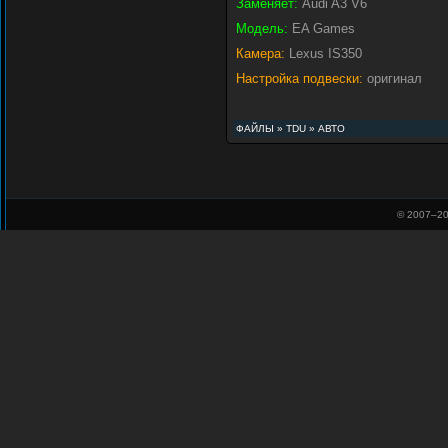
Заменяет:
Audi A3 V6
Модель:
EA Games
Камера:
Lexus IS350
Настройка подвески:
оригинал
ФАЙЛЫ
»
TDU
»
АВТО
© 2007–
20