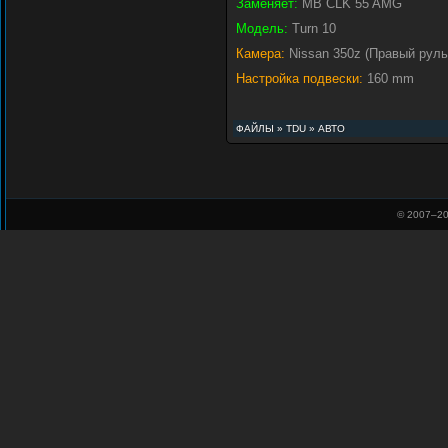
Заменяет:
MB CLK 55 AMG
Модель:
Turn 10
Камера:
Nissan 350z (Правый руль
Настройка подвески:
160 mm
ФАЙЛЫ
»
TDU
»
АВТО
© 2007–
20