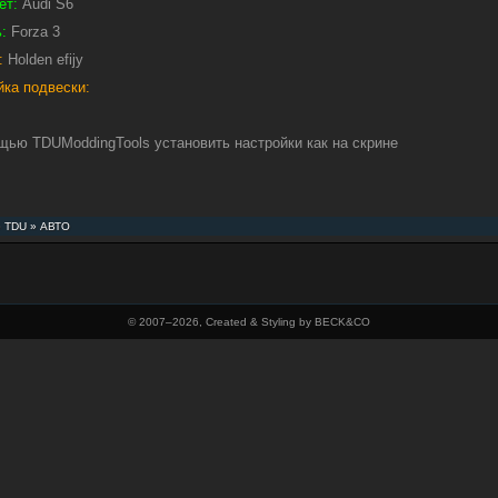
ет:
Audi S6
:
Forza 3
:
Holden efijy
йка подвески:
щью TDUModdingTools установить настройки как на скрине
»
TDU
»
АВТО
© 2007–
2026, Created & Styling by BECK&CO