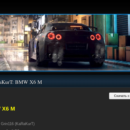
aKurT: BMW X6 M
Скачать с
 X6 M
Grin116 (KaRaKurT)